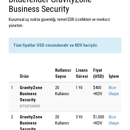
Business Security
Kurumsal uç nokta güvenliği, temel EDR özellikleri ve merkezi
yönetim.
Tüm fiyatlar USD cinsindendir ve KDV hariçtir.
Kullanıcı
Lisans
Fiyat
Ürün
Sayısı
Süresi
(USD)
İşlem
1
GravityZone
20
1 Yıl
$400
Bize
Business
Kullanıcı
+KDV
Ulaşın
Security
BITDEFENDER
2
GravityZone
20
3 Yıl
$1,000
Bize
Business
Kullanıcı
+KDV
Ulaşın
Security