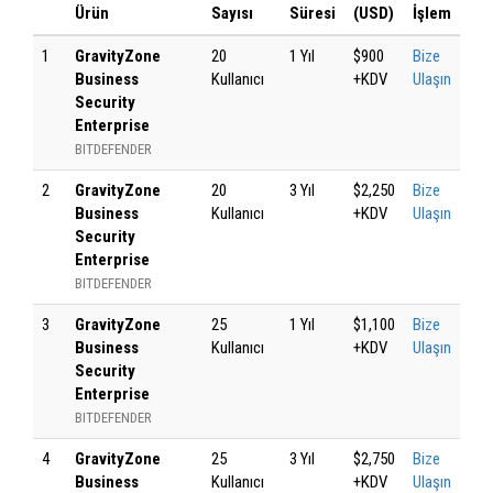
Ürün
Sayısı
Süresi
(USD)
İşlem
1
GravityZone
20
1 Yıl
$900
Bize
Business
Kullanıcı
+KDV
Ulaşın
Security
Enterprise
BITDEFENDER
2
GravityZone
20
3 Yıl
$2,250
Bize
Business
Kullanıcı
+KDV
Ulaşın
Security
Enterprise
BITDEFENDER
3
GravityZone
25
1 Yıl
$1,100
Bize
Business
Kullanıcı
+KDV
Ulaşın
Security
Enterprise
BITDEFENDER
4
GravityZone
25
3 Yıl
$2,750
Bize
Business
Kullanıcı
+KDV
Ulaşın