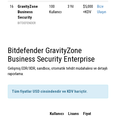
16
GravityZone
100
3 Yıl
$5,000
Bize
Business
Kullanıcı
+KDV
Ulaşın
Security
BITDEFENDER
Bitdefender GravityZone
Business Security Enterprise
Gelişmiş EDR/XDR, sandbox, otomatik tehdit müdahalesi ve detaylı
raporlama.
Tüm fiyatlar USD cinsindendir ve KDV hariçtir.
Kullanıcı
Lisans
Fiyat